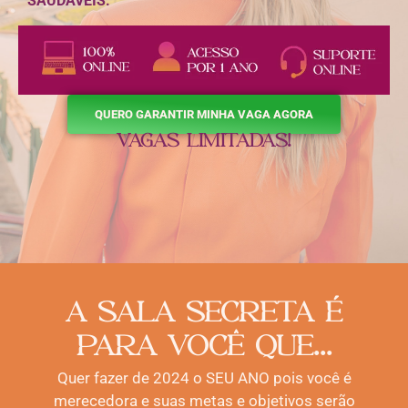
SAUDÁVEIS.
QUERO GARANTIR MINHA VAGA AGORA
VAGAS LIMITADAS!
A SALA SECRETA É
PARA VOCÊ QUE...
Quer fazer de 2024 o SEU ANO pois você é
merecedora e suas metas e objetivos serão