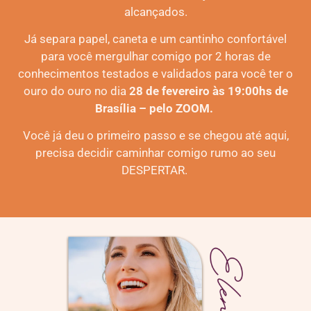
alcançados.
Já separa papel, caneta e um cantinho confortável
para você mergulhar comigo por 2 horas de
conhecimentos testados e validados para você ter o
ouro do ouro no dia
28
de fevereiro às 19:00hs de
Brasília – pelo ZOOM.
Você já deu o primeiro passo e se chegou até aqui,
precisa decidir caminhar comigo rumo ao seu
DESPERTAR.