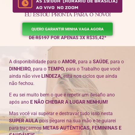
EU ESTOU PRONTA PARA O NOVO!
QUERO GARANTIR MINHA VAGA AGORA
DE R$197
POR APENAS 3X R$35,42*
A disponibilidade para o
AMOR,
para a
SAÚDE
, para o
DINHEIRO,
para o
TEMPO,
para o Trabalho que você
ainda não vive
LINDEZA,
está nos ciclos que ainda
não fechou.
E eu sei muito bem o que é repetir um desafio ano
após ano
E NÃO CHEGAR A LUGAR NENHUM!
Mas você vai superar e destravar tudo isso nesta
SUPER AULA
pois pegarei na sua mão e te guiarei
para traçarmos
METAS AUTÊNTICAS, FEMININAS E