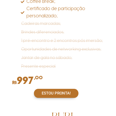
Coffee Break;
Certificado de participação
personalizado;
Cadeiras marcadas;
Brindes diferenciados;
1 pré-encontro e 2 encontros pós imersão;
Oportunidades de networking exclusivas;
Jantar de gala no sábado;
Presente especial.
997
,00
R$
ESTOU PRONTA!