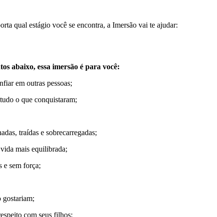
ta qual estágio você se encontra, a Imersão vai te ajudar:
os abaixo, essa imersão é para você:
nfiar em outras pessoas;
 tudo o que conquistaram;
das, traídas e sobrecarregadas;
vida mais equilibrada;
 e sem força;
 gostariam;
speito com seus filhos;