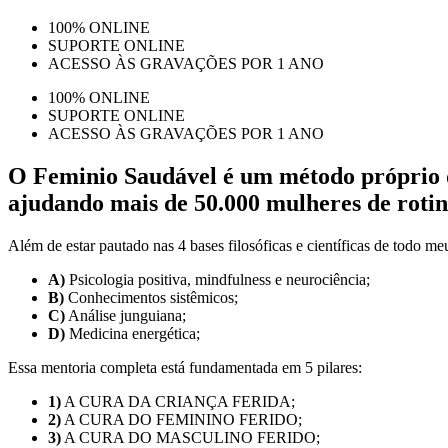
100% ONLINE
SUPORTE ONLINE
ACESSO ÀS GRAVAÇÕES POR 1 ANO
100% ONLINE
SUPORTE ONLINE
ACESSO ÀS GRAVAÇÕES POR 1 ANO
O Feminio Saudável é um método próprio de
ajudando mais de 50.000 mulheres de roti
Além de estar pautado nas 4 bases filosóficas e científicas de todo meu
A)
Psicologia positiva, mindfulness e neurociência;
B)
Conhecimentos sistêmicos;
C)
Análise junguiana;
D)
Medicina energética;
Essa mentoria completa está fundamentada em 5 pilares:
1)
A CURA DA CRIANÇA FERIDA;
2)
A CURA DO FEMININO FERIDO;
3)
A CURA DO MASCULINO FERIDO;