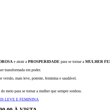
OROSA
e atrair a
PROSPERIDADE
para se tornar a
MULHER FEM
 ser transformada em poder.
r versão, mais leve, potente, feminina e saudável.
 do meio para se tornar a mulher que sempre sonhou.
S LEVE E FEMININA
00,00 À VISTA