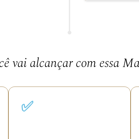
QUERO DESBLOQUEAR MEU LUGAR
cê vai alcançar com essa Mas
✅
Alinhar sua vida pessoal e
profissional
para conquistar o sucesso que você