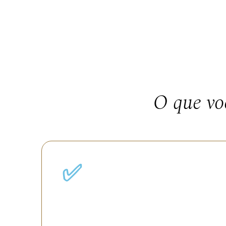
O que vo
✅
Desbloquear sua potência.
E viver com mais leveza e equilíbrio.