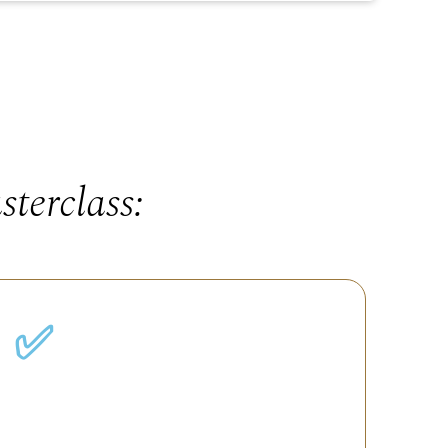
terclass:
✅
Ganhar clareza
sobre suas ações e propósitos, com
ferramentas práticas que você pode aplicar